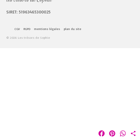
SIRET: 51963465300025
CGV
RGPD
mentions légales
plan du site
© 2026 Les trésors de Sophie
Facebook
Pinterest
Whats
P