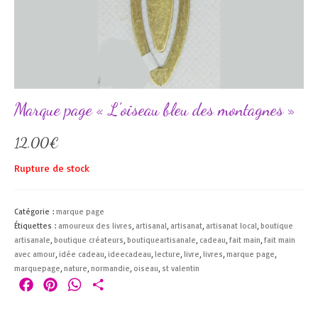
Marque page « L’oiseau bleu des montagnes »
12,00
€
Rupture de stock
Catégorie :
marque page
Étiquettes :
amoureux des livres
,
artisanal
,
artisanat
,
artisanat local
,
boutique
artisanale
,
boutique créateurs
,
boutiqueartisanale
,
cadeau
,
fait main
,
fait main
avec amour
,
idée cadeau
,
ideecadeau
,
lecture
,
livre
,
livres
,
marque page
,
marquepage
,
nature
,
normandie
,
oiseau
,
st valentin
Facebook
Pinterest
WhatsApp
Partager