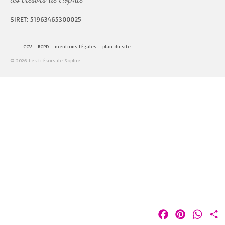
SIRET: 51963465300025
CGV
RGPD
mentions légales
plan du site
© 2026 Les trésors de Sophie
Facebook
Pinterest
Whats
P