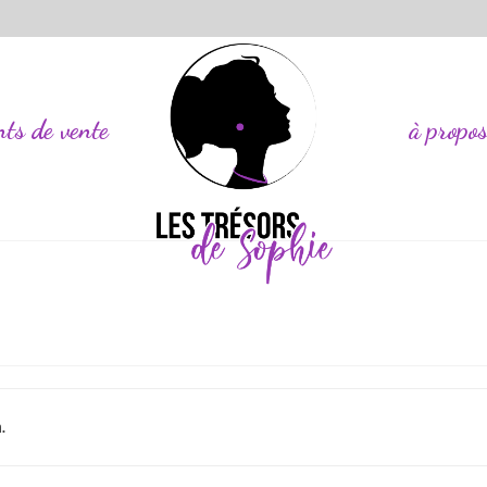
nts de vente
à propo
.