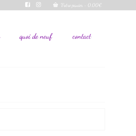
Votre panier
-
0,00
€
s
quoi de neuf
contact