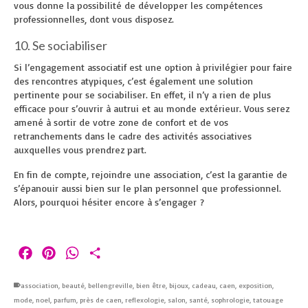
vous donne la possibilité de développer les compétences
professionnelles, dont vous disposez.
10. Se sociabiliser
Si l’engagement associatif est une option à privilégier pour faire
des rencontres atypiques, c’est également une solution
pertinente pour se sociabiliser. En effet, il n’y a rien de plus
efficace pour s’ouvrir à autrui et au monde extérieur. Vous serez
amené à sortir de votre zone de confort et de vos
retranchements dans le cadre des activités associatives
auxquelles vous prendrez part.
En fin de compte, rejoindre une association, c’est la garantie de
s’épanouir aussi bien sur le plan personnel que professionnel.
Alors, pourquoi hésiter encore à s’engager ?
Facebook
Pinterest
WhatsApp
Partager
association
,
beauté
,
bellengreville
,
bien être
,
bijoux
,
cadeau
,
caen
,
exposition
,
mode
,
noel
,
parfum
,
près de caen
,
reflexologie
,
salon
,
santé
,
sophrologie
,
tatouage