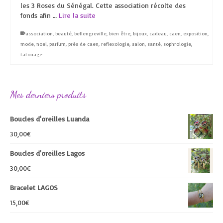
les 3 Roses du Sénégal. Cette association récolte des
fonds afin …
Lire la suite
association
,
beauté
,
bellengreville
,
bien être
,
bijoux
,
cadeau
,
caen
,
exposition
,
mode
,
noel
,
parfum
,
près de caen
,
reflexologie
,
salon
,
santé
,
sophrologie
,
tatouage
Mes derniers produits
Boucles d'oreilles Luanda
30,00
€
Boucles d'oreilles Lagos
30,00
€
Bracelet LAGOS
15,00
€