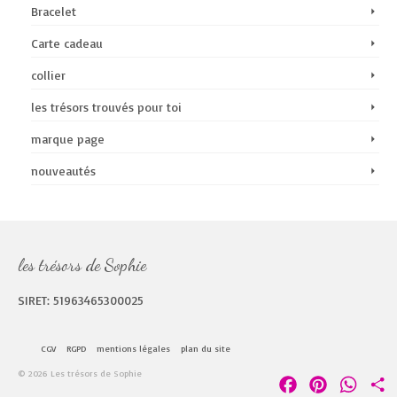
Bracelet
Carte cadeau
collier
les trésors trouvés pour toi
marque page
nouveautés
les trésors de Sophie
SIRET: 51963465300025
CGV
RGPD
mentions légales
plan du site
© 2026 Les trésors de Sophie
Facebook
Pinterest
Whats
P