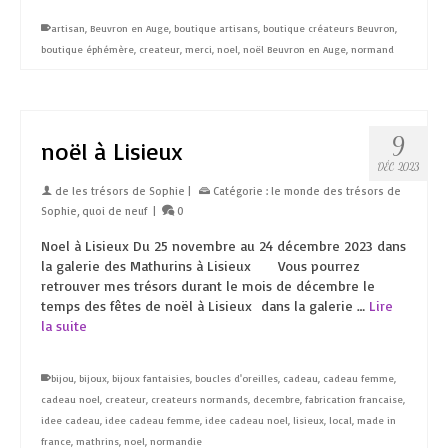
artisan
,
Beuvron en Auge
,
boutique artisans
,
boutique créateurs Beuvron
,
boutique éphémère
,
createur
,
merci
,
noel
,
noël Beuvron en Auge
,
normand
9
noël à Lisieux
DÉC 2023
de
les trésors de Sophie
|
Catégorie :
le monde des trésors de
Sophie
,
quoi de neuf
|
0
Noel à Lisieux Du 25 novembre au 24 décembre 2023 dans
la galerie des Mathurins à Lisieux Vous pourrez
retrouver mes trésors durant le mois de décembre le
temps des fêtes de noël à Lisieux dans la galerie …
Lire
la suite
bijou
,
bijoux
,
bijoux fantaisies
,
boucles d'oreilles
,
cadeau
,
cadeau femme
,
cadeau noel
,
createur
,
createurs normands
,
decembre
,
fabrication francaise
,
idee cadeau
,
idee cadeau femme
,
idee cadeau noel
,
lisieux
,
local
,
made in
france
,
mathrins
,
noel
,
normandie