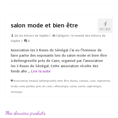
4
salon mode et bien être
OCT 2021
de
les trésors de Sophie
|
Catégorie :
le monde des trésors de
Sophie
|
0
Association les 3 Roses du Sénégal J'ai eu l'honneur de
faire partie des exposants lors du salon mode et bien être
à Bellengreville près de Caen, organisé par l'association
les 3 Roses du Sénégal. Cette association récolte des
fonds afin …
Lire la suite
association
,
beauté
,
bellengreville
,
bien être
,
bijoux
,
cadeau
,
caen
,
exposition
,
mode
,
noel
,
parfum
,
près de caen
,
reflexologie
,
salon
,
santé
,
sophrologie
,
tatouage
Mes derniers produits