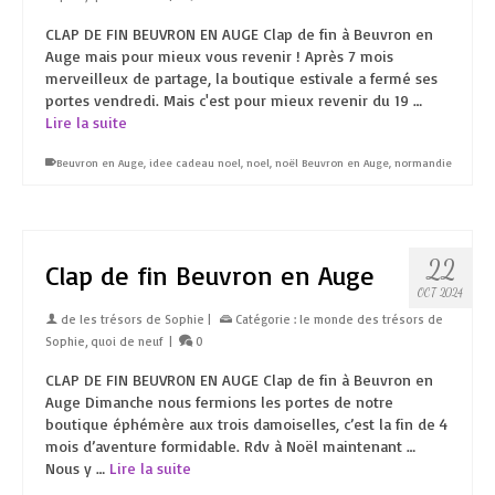
CLAP DE FIN BEUVRON EN AUGE Clap de fin à Beuvron en
Auge mais pour mieux vous revenir ! Après 7 mois
merveilleux de partage, la boutique estivale a fermé ses
portes vendredi. Mais c'est pour mieux revenir du 19 …
Lire la suite
Beuvron en Auge
,
idee cadeau noel
,
noel
,
noël Beuvron en Auge
,
normandie
22
Clap de fin Beuvron en Auge
OCT 2024
de
les trésors de Sophie
|
Catégorie :
le monde des trésors de
Sophie
,
quoi de neuf
|
0
CLAP DE FIN BEUVRON EN AUGE Clap de fin à Beuvron en
Auge Dimanche nous fermions les portes de notre
boutique éphémère aux trois damoiselles, c’est la fin de 4
mois d’aventure formidable. Rdv à Noël maintenant …
Nous y …
Lire la suite