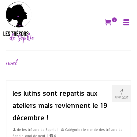
0
noel
4
les lutins sont repartis aux
NOV 2025
ateliers mais reviennent le 19
décembre !
de
les trésors de Sophie
|
Catégorie :
le monde des trésors de
Sophie
,
quoi de neuf
|
0