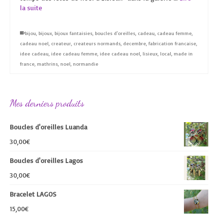
la suite
bijou
,
bijoux
,
bijoux fantaisies
,
boucles d'oreilles
,
cadeau
,
cadeau femme
,
cadeau noel
,
createur
,
createurs normands
,
decembre
,
fabrication francaise
,
idee cadeau
,
idee cadeau femme
,
idee cadeau noel
,
lisieux
,
local
,
made in
france
,
mathrins
,
noel
,
normandie
Mes derniers produits
Boucles d'oreilles Luanda
30,00
€
Boucles d'oreilles Lagos
30,00
€
Bracelet LAGOS
15,00
€