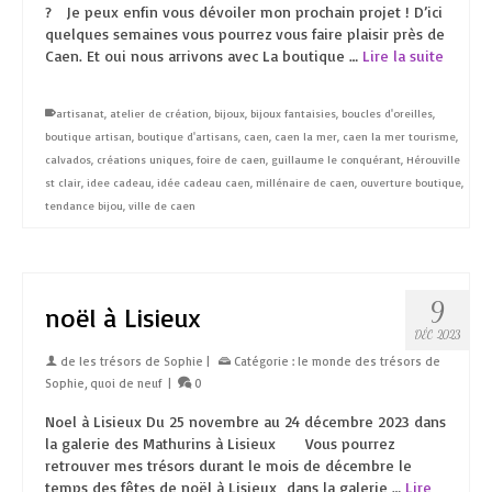
? Je peux enfin vous dévoiler mon prochain projet ! D’ici
quelques semaines vous pourrez vous faire plaisir près de
Caen. Et oui nous arrivons avec La boutique …
Lire la suite
artisanat
,
atelier de création
,
bijoux
,
bijoux fantaisies
,
boucles d'oreilles
,
boutique artisan
,
boutique d'artisans
,
caen
,
caen la mer
,
caen la mer tourisme
,
calvados
,
créations uniques
,
foire de caen
,
guillaume le conquérant
,
Hérouville
st clair
,
idee cadeau
,
idée cadeau caen
,
millénaire de caen
,
ouverture boutique
,
tendance bijou
,
ville de caen
9
noël à Lisieux
DÉC 2023
de
les trésors de Sophie
|
Catégorie :
le monde des trésors de
Sophie
,
quoi de neuf
|
0
Noel à Lisieux Du 25 novembre au 24 décembre 2023 dans
la galerie des Mathurins à Lisieux Vous pourrez
retrouver mes trésors durant le mois de décembre le
temps des fêtes de noël à Lisieux dans la galerie …
Lire