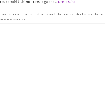
tes de noël à Lisieux dans la galerie …
Lire la suite
femme
,
cadeau noel
,
createur
,
createurs normands
,
decembre
,
fabrication francaise
,
idee cad
hrins
,
noel
,
normandie