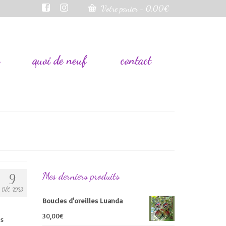
Votre panier
-
0,00
€
s
quoi de neuf
contact
Mes derniers produits
9
DÉC 2023
Boucles d'oreilles Luanda
30,00
€
es