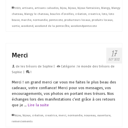
2023
,
artisans
,
artisans calvados
,
bijou
,
bijoux
,
bijoux fantaisies
,
blangy
,
blangy
chateau
,
blangy le chateau
,
boucles d'oreilles
,
création
,
creatrice
,
loto
,
loto
bouse
,
marche
,
normandie
,
pentecote
,
producteurs locaux
,
produits locaux
,
sortie
,
weekend
,
weekend de la pentecôte
,
weekendpentecote
17
Merci
SEP 2021
de
les trésors de Sophie
|
Catégorie :
le monde des trésors de
Sophie
|
1
Merci ! un grand merci car vous me faites le plus beau des
cadeaux, votre confiance! Merci pour vos messages, vos
encouragements, vos photos en portant mes trésors. Nos
échanges lors des manifestations c’est grâce à ces retours
que je …
Lire la suite
bijou
,
bijoux
,
création
,
creatrice
,
merci
,
normandie
,
nouveau
,
ouverture
,
remerciements