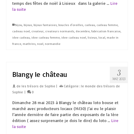
temps des fêtes de noël à Lisieux dans la galerie …
Lire
la suite
bijou
,
bijoux
,
bijoux fantaisies
,
boucles d'oreilles
,
cadeau
,
cadeau femme
,
cadeau noel
,
createur
,
createurs normands
,
decembre
,
fabrication francaise
,
idee cadeau
,
idee cadeau femme
,
idee cadeau noel
,
lisieux
,
local
,
made in
france
,
mathrins
,
noel
,
normandie
3
Blangy le château
MAR 2023
de
les trésors de Sophie
|
Catégorie :
le monde des trésors de
Sophie
|
0
Dimanche 28 mai 2023 à Blangy le château loto bouse et
marché avec producteurs locaux (14130) J’ai eu le plaisir
l’année dernière de faire partie des exposants de la 1ère
édition ( assez surprenante je dois le dire) du loto …
Lire
la suite