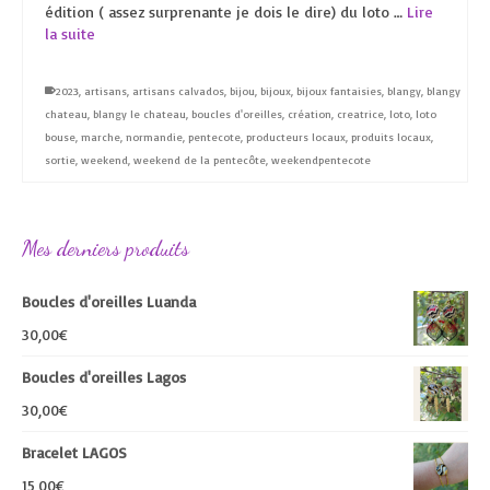
édition ( assez surprenante je dois le dire) du loto …
Lire
la suite
2023
,
artisans
,
artisans calvados
,
bijou
,
bijoux
,
bijoux fantaisies
,
blangy
,
blangy
chateau
,
blangy le chateau
,
boucles d'oreilles
,
création
,
creatrice
,
loto
,
loto
bouse
,
marche
,
normandie
,
pentecote
,
producteurs locaux
,
produits locaux
,
sortie
,
weekend
,
weekend de la pentecôte
,
weekendpentecote
Mes derniers produits
Boucles d'oreilles Luanda
30,00
€
Boucles d'oreilles Lagos
30,00
€
Bracelet LAGOS
15,00
€