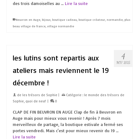
des trois damoiselles au …
Lire la suite
Beuvron en Auge
,
bijoux
,
boutique cadeau
,
boutique créateur
,
normandie
,
plus
beau village de france
,
village normandie
4
les lutins sont repartis aux
NOV 2025
ateliers mais reviennent le 19
décembre !
de
les trésors de Sophie
|
Catégorie :
le monde des trésors de
Sophie
,
quoi de neuf
|
0
CLAP DE FIN BEUVRON EN AUGE Clap de fin à Beuvron en
Auge mais pour mieux vous revenir ! Après 7 mois
merveilleux de partage, la boutique estivale a fermé ses
portes vendredi. Mais c'est pour mieux revenir du 19 …
Lire la suite