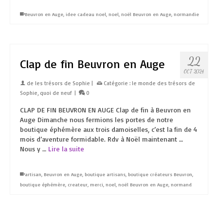
Beuvron en Auge
,
idee cadeau noel
,
noel
,
noël Beuvron en Auge
,
normandie
22
Clap de fin Beuvron en Auge
OCT 2024
de
les trésors de Sophie
|
Catégorie :
le monde des trésors de
Sophie
,
quoi de neuf
|
0
CLAP DE FIN BEUVRON EN AUGE Clap de fin à Beuvron en
Auge Dimanche nous fermions les portes de notre
boutique éphémère aux trois damoiselles, c’est la fin de 4
mois d’aventure formidable. Rdv à Noël maintenant …
Nous y …
Lire la suite
artisan
,
Beuvron en Auge
,
boutique artisans
,
boutique créateurs Beuvron
,
boutique éphémère
,
createur
,
merci
,
noel
,
noël Beuvron en Auge
,
normand