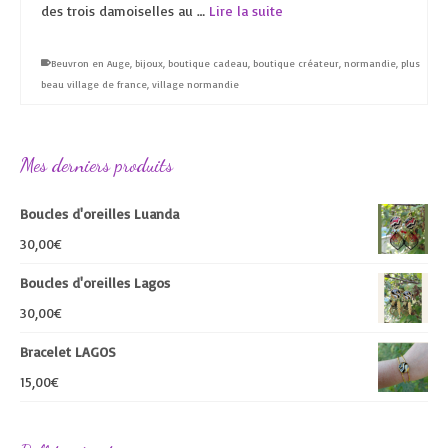
des trois damoiselles au …
Lire la suite
Beuvron en Auge
,
bijoux
,
boutique cadeau
,
boutique créateur
,
normandie
,
plus
beau village de france
,
village normandie
Mes derniers produits
Boucles d'oreilles Luanda
30,00
€
Boucles d'oreilles Lagos
30,00
€
Bracelet LAGOS
15,00
€