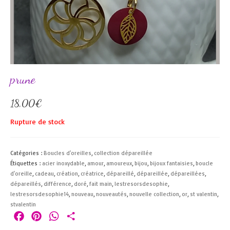
prune
18,00
€
Rupture de stock
Catégories :
Boucles d'oreilles
,
collection dépareillée
Étiquettes :
acier inoxydable
,
amour
,
amoureux
,
bijou
,
bijoux fantaisies
,
boucle
d'oreille
,
cadeau
,
création
,
créatrice
,
dépareillé
,
dépareillée
,
dépareillées
,
dépareillés
,
différence
,
doré
,
fait main
,
lestresorsdesophie
,
lestresorsdesophie14
,
nouveau
,
nouveautés
,
nouvelle collection
,
or
,
st valentin
,
stvalentin
Facebook
Pinterest
WhatsApp
Partager