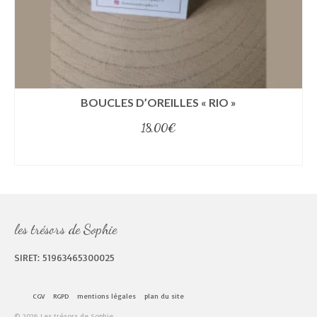
BOUCLES D’OREILLES « RIO »
18,00
€
select options
les trésors de Sophie
SIRET: 51963465300025
CGV
RGPD
mentions légales
plan du site
© 2026 Les trésors de Sophie