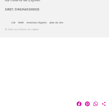
SIRET: 51963465300025
CGV
RGPD
mentions légales
plan du site
© 2026 Les trésors de Sophie
Facebook
Pinterest
Whats
P