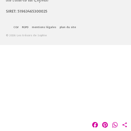
SIRET: 51963465300025
CGV
RGPD
mentions légales
plan du site
© 2026 Les trésors de Sophie
Facebook
Pinterest
Whats
P