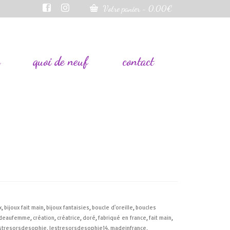
Votre panier
-
0,00
€
s
quoi de neuf
contact
x
,
bijoux fait main
,
bijoux fantaisies
,
boucle d'oreille
,
boucles
deaufemme
,
création
,
créatrice
,
doré
,
fabriqué en france
,
fait main
,
stresorsdesophie
,
lestresorsdesophie14
,
madeinfrance
,