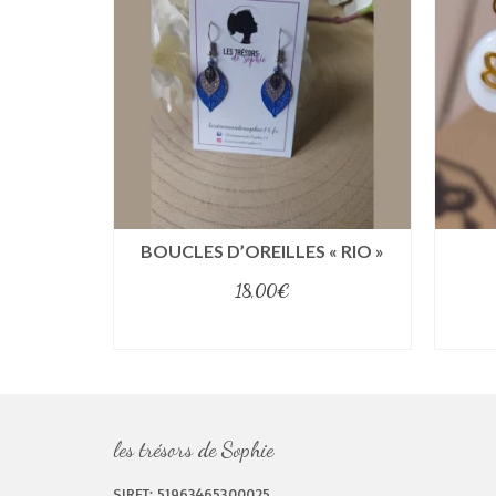
 RÊVE DE
BOUCLES D’OREILLES « RIO »
18,00
€
select options
les trésors de Sophie
SIRET: 51963465300025