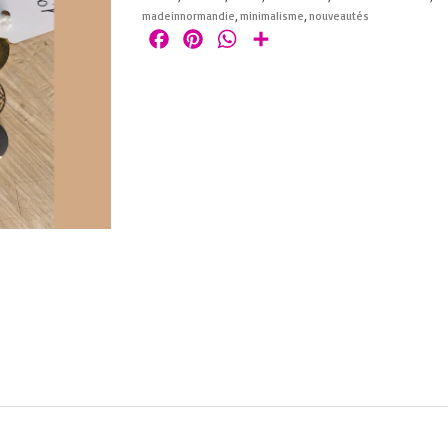
madeinnormandie
,
minimalisme
,
nouveautés
Facebook
Pinterest
WhatsApp
Partager