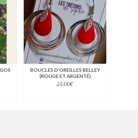
AGOS
BOUCLES D’OREILLES BELLEY
B
(ROUGE ET ARGENTÉ)
25,00
€
select options