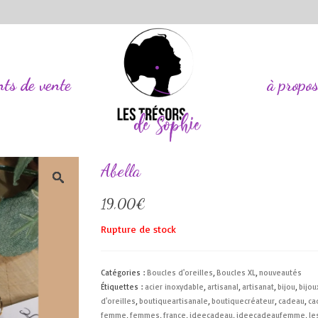
nts de vente
à propo
Abella
19,00
€
Rupture de stock
Catégories :
Boucles d'oreilles
,
Boucles XL
,
nouveautés
Étiquettes :
acier inoxydable
,
artisanal
,
artisanat
,
bijou
,
bijou
d'oreilles
,
boutiqueartisanale
,
boutiquecréateur
,
cadeau
,
ca
femme
,
femmes
,
france
,
ideecadeau
,
ideecadeaufemme
,
le