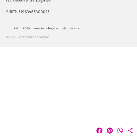
SIRET: 51963465300025
CGV
RGPD
mentions légales
plan du site
© 2026 Les trésors de Sophie
Facebook
Pinterest
Whats
P