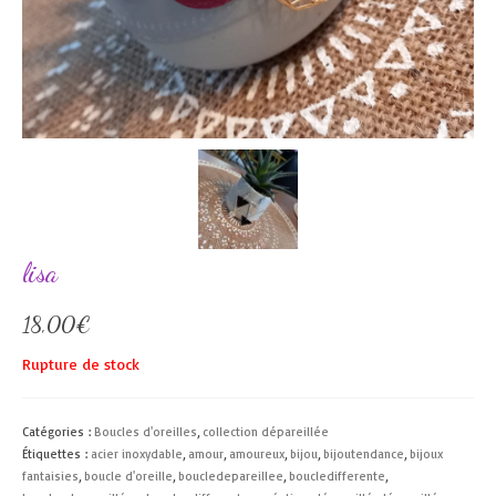
lisa
18,00
€
Rupture de stock
Catégories :
Boucles d'oreilles
,
collection dépareillée
Étiquettes :
acier inoxydable
,
amour
,
amoureux
,
bijou
,
bijoutendance
,
bijoux
fantaisies
,
boucle d'oreille
,
boucledepareillee
,
boucledifferente
,