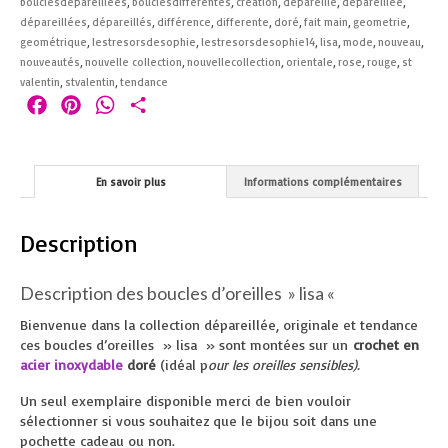
bouclesdepareillées
,
bouclesdifferentes
,
création
,
dépareillé
,
dépareillée
,
dépareillées
,
dépareillés
,
différence
,
differente
,
doré
,
fait main
,
geometrie
,
geométrique
,
lestresorsdesophie
,
lestresorsdesophie14
,
lisa
,
mode
,
nouveau
,
nouveautés
,
nouvelle collection
,
nouvellecollection
,
orientale
,
rose
,
rouge
,
st
valentin
,
stvalentin
,
tendance
Facebook
Pinterest
WhatsApp
Partager
En savoir plus
Informations complémentaires
Description
Description des boucles d’oreilles » lisa «
Bienvenue dans la collection dépareillée, originale et tendance
ces boucles d’oreilles » lisa » sont montées sur un
crochet en
acier inoxydable
doré
(idéal p
our les oreilles sensibles).
Un seul exemplaire disponible merci de bien vouloir
sélectionner si vous souhaitez que le bijou soit dans une
pochette cadeau ou non.