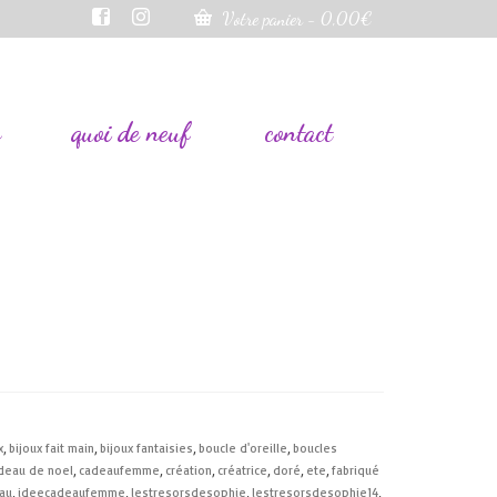
Votre panier
-
0,00
€
s
quoi de neuf
contact
x
,
bijoux fait main
,
bijoux fantaisies
,
boucle d'oreille
,
boucles
deau de noel
,
cadeaufemme
,
création
,
créatrice
,
doré
,
ete
,
fabriqué
au
,
ideecadeaufemme
,
lestresorsdesophie
,
lestresorsdesophie14
,