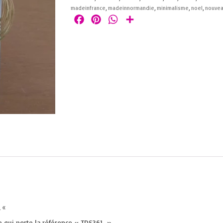
madeinfrance
,
madeinnormandie
,
minimalisme
,
noel
,
nouvea
Facebook
Pinterest
WhatsApp
Partager
 «
se qui porte la référence « TDS361 »