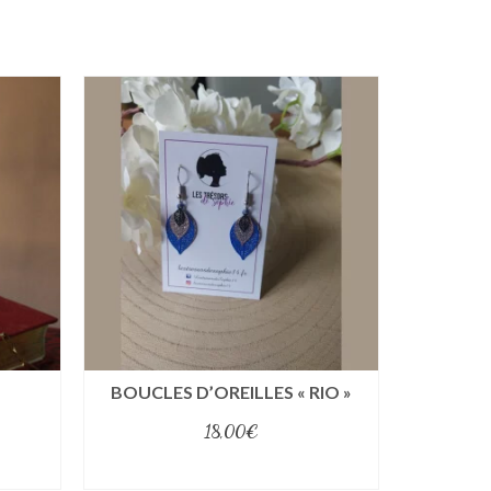
BOUCLES D’OREILLES « RIO »
BOUCLE
18,00
€
select options