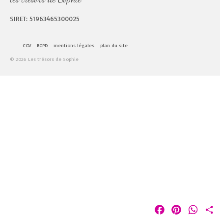
SIRET: 51963465300025
CGV
RGPD
mentions légales
plan du site
© 2026 Les trésors de Sophie
Facebook
Pinterest
Whats
P