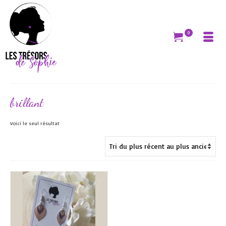
0
brillant
Voici le seul résultat