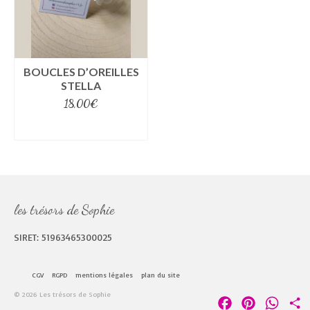
BOUCLES D’OREILLES
STELLA
18,00
€
select options
les trésors de Sophie
SIRET: 51963465300025
CGV
RGPD
mentions légales
plan du site
© 2026 Les trésors de Sophie
Facebook
Pinterest
Whats
P