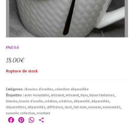
mars
18,00
€
Rupture de stock
Catégories :
Boucles d'oreilles
,
collection dépareillée
Étiquettes :
acier inoxydable
,
artisanal
,
artisanat
,
bijou
,
bijoux fantaisies
,
blanche
,
boucle d'oreille
,
création
,
créatrice
,
dépareillé
,
dépareillée
,
dépareillées
,
dépareillés
,
différence
,
doré
,
fait main
,
nouveau
,
nouveautés
,
nouvelle collection
,
orientale
Facebook
Pinterest
WhatsApp
Partager