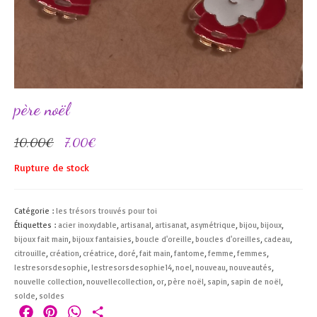
père noël
Le
Le
10,00
€
7,00
€
prix
prix
Rupture de stock
initial
actuel
était :
est :
10,00€.
7,00€.
Catégorie :
les trésors trouvés pour toi
Étiquettes :
acier inoxydable
,
artisanal
,
artisanat
,
asymétrique
,
bijou
,
bijoux
,
bijoux fait main
,
bijoux fantaisies
,
boucle d'oreille
,
boucles d'oreilles
,
cadeau
,
citrouille
,
création
,
créatrice
,
doré
,
fait main
,
fantome
,
femme
,
femmes
,
lestresorsdesophie
,
lestresorsdesophie14
,
noel
,
nouveau
,
nouveautés
,
nouvelle collection
,
nouvellecollection
,
or
,
père noël
,
sapin
,
sapin de noël
,
solde
,
soldes
Facebook
Pinterest
WhatsApp
Partager