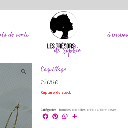
nts de vente
à propo
Coquillage
15,00
€
Rupture de stock
Catégories :
Boucles d'oreilles
,
créoles/dormeuses
Facebook
Pinterest
WhatsApp
Partager