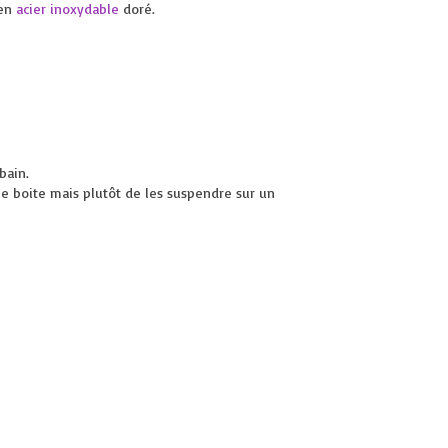
en
acier inoxydable
doré.
bain.
ne boite mais plutôt de les suspendre sur un