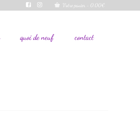
Votre panier
-
0,00
€
s
quoi de neuf
contact