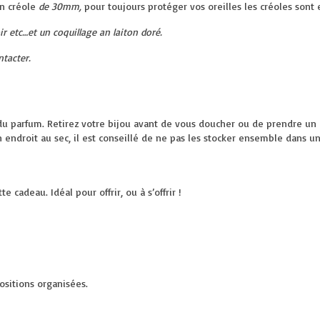
n créole
de 30mm,
pour toujours protéger vos oreilles les créoles sont 
 etc…et un coquillage an laiton doré.
ntacter.
du parfum. Retirez votre bijou avant de vous doucher ou de prendre un 
n endroit au sec, il est conseillé de ne pas les stocker ensemble dans u
 cadeau. Idéal pour offrir, ou à s’offrir !
ositions organisées.