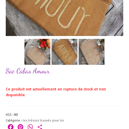
Sac Cabas Amour
Ce produit est actuellement en rupture de stock et non
disponible.
UGS :
ND
Catégorie :
les trésors trouvés pour toi
Facebook
Pinterest
WhatsApp
Partager