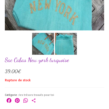
Sac Cabas New york turquoise
39,00
€
Rupture de stock
Catégorie :
les trésors trouvés pour toi
Facebook
Pinterest
WhatsApp
Partager