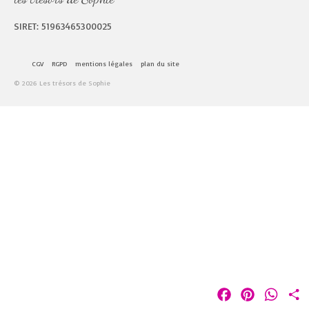
SIRET: 51963465300025
CGV
RGPD
mentions légales
plan du site
© 2026 Les trésors de Sophie
Facebook
Pinterest
Whats
P